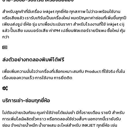
สำหรับลูกค้าที่มีเครื่อง inkjet ทุกยี่ห้อ ทุกสภาพ ไม่ว่าจะพร้อมใช้งาน
หรือเสียแล้ว เรารับเทิร์นเป็นเครื่องใหม่ หมดปัญหาค่าซ่อมที่เพิ่มขึ้นทุกปี
เพียงส่งรูป ยี่ห้อ รุ่น มาเพื่อประเมินราคา สำหรับโรงงานที่ใช้ inkjet cij
แล้ว ปั๊มเสีย เมนบอร์ดเสีย ค่าPM เปลี่ยนฟิลเตอร์รายปีแพง ซื้อใหม่ คุ้ม
กว่า
ส่งตัวอย่างทดลองพิมพ์ได้ฟรี
เพื่อเพิ่มความมั่นใจว่าเครื่องที่เลือกเหมาะสมกับ Product ที่ใช้จริง ทั้งใน
เรื่องของความเร็ว การใช้งาน การยึดติด
บริการเช่า-ซ่อมทุกยี่ห้อ
ไม่ต้องจ่ายเงินก้อน คุมค่าใช้จ่ายได้แม่นยำ มีทั้งรายเดือน รายปี สำหรับ
การเพิ่มไลน์ผลิตชั่วคราว หรือทดลองใช้ช่วงสั้นๆ นอกจากนี้เรายังรับ
ซ่อม จำหน่ายน้ำหมึก น้ำยาผสม อะไหล่สำหรับ INKJET ทุกยี่ห้อ เช่น