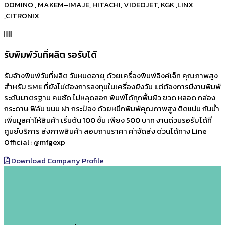
DOMINO , MAKEM–IMAJE, HITACHI, VIDEOJET, KGK ,LINX
,CITRONIX
รับพิมพ์วันที่ผลิต รอรับได้
รับจ้างพิมพ์วันที่ผลิต วันหมดอายุ ด้วยเครื่องพิมพ์อิงค์เจ็ท คุณภาพสูง
สำหรับ SME ที่ยังไม่ต้องการลงทุนในเครื่องยิงวัน แต่ต้องการมีงานพิมพ์
ระดับมาตรฐาน คมชัด ไม่หลุดลอก พิมพ์ได้ทุกพื้นผิว ขวด หลอด กล่อง
กระดาษ ฟิล์ม ขนม ฝา กระป๋อง ด้วยหมึกพิมพ์คุณภาพสูง ติดแน่น กันน้ำ
เพิ่มมูลค่าให้สินค้า เริ่มต้น 100 ชิ้น เพียง 500 บาท งานด่วนรอรับได้ที่
ศูนย์บริการ ส่งภาพสินค้า สอบถามราคา ค่าจัดส่ง ด่วนได้ทาง Line
Official : @mfgexp
Download Company Profile