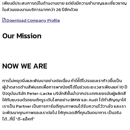
เพียงมีประสบการณ์ในด้านงานขาย แต่ยังมีความชำนาญและเชี่ยวชาญ
ในส่วนของงานบริการมากกว่า 26 ปีอีกด้วย
Download Company Profile
Our Mission
NOW WE ARE
การไม่หยุดนิ่งและพัฒนาอย่างต่อเนื่อง ทำให้ีดีโปรของเราก้าวขึ้นเป็น
ผู้นำตลาดด้านสีพ่นรถเพื่อการพาณิชย์ได้ในช่วงระยะเวลาเพียงแค่ 10 ปี
ปัจจุบันบริษัท Peter-Lacke บริษัทสีชั้นนำจากประเทศเยอรมันผู้ผลิตสี
ให้กับแบรนด์รถยนต์หรูระดับโลกอย่าง BMW และ Audi ได้ทำสัญญาให้
เราเป็น Partner เป็นการการันตีคุณภาพจนได้รับความไว้วางใจ และเรา
จะพัฒนาคุณภาพของเราต่อไป ให้ทุกเฉดสีที่คุณจินตนาการ เป็นจริง
ได้…ที่นี่ “ดี-แอ็คท์”