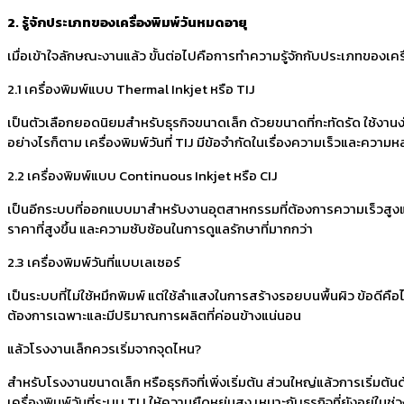
2. รู้จักประเภทของเครื่องพิมพ์วันหมดอายุ
เมื่อเข้าใจลักษณะงานแล้ว ขั้นต่อไปคือการทำความรู้จักกับประเภทของเ
2.1 เครื่องพิมพ์แบบ Thermal Inkjet หรือ TIJ
เป็นตัวเลือกยอดนิยมสำหรับธุรกิจขนาดเล็ก ด้วยขนาดที่กะทัดรัด ใช้งานง่
อย่างไรก็ตาม เครื่องพิมพ์วันที่ TIJ มีข้อจำกัดในเรื่องความเร็วและควา
2.2 เครื่องพิมพ์แบบ Continuous Inkjet หรือ CIJ
เป็นอีกระบบที่ออกแบบมาสำหรับงานอุตสาหกรรมที่ต้องการความเร็วสูงและค
ราคาที่สูงขึ้น และความซับซ้อนในการดูแลรักษาที่มากกว่า
2.3 เครื่องพิมพ์วันที่แบบเลเซอร์
เป็นระบบที่ไม่ใช้หมึกพิมพ์ แต่ใช้ลำแสงในการสร้างรอยบนพื้นผิว ข้อดีคือ
ต้องการเฉพาะและมีปริมาณการผลิตที่ค่อนข้างแน่นอน
แล้วโรงงานเล็กควรเริ่มจากจุดไหน?
สำหรับโรงงานขนาดเล็ก หรือธุรกิจที่เพิ่งเริ่มต้น ส่วนใหญ่แล้วการเริ่มต้น
เครื่องพิมพ์วันที่ระบบ TIJ ให้ความยืดหยุ่นสูง เหมาะกับธุรกิจที่ยังอยู่