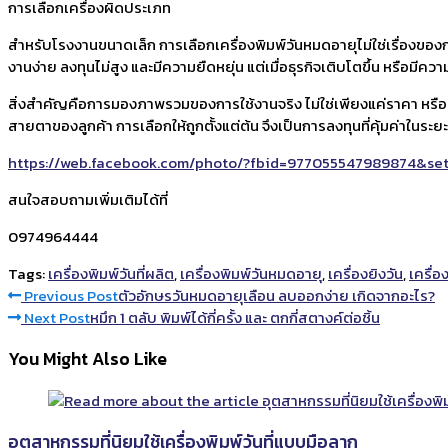
การเลือกเครื่องผิดประเภท
สำหรับโรงงานขนาดเล็ก การเลือกเครื่องพิมพ์วันหมดอายุไม่ใช่เรื่องของการ
งานง่าย ลงทุนไม่สูง และมีความยืดหยุ่น แต่เมื่อธุรกิจเติบโตขึ้น หรือมีค
สิ่งสำคัญคือการมองภาพรวมของการใช้งานจริง ไม่ใช่เพียงแค่ราคา หรือส
สายตาของลูกค้า การเลือกให้ถูกตั้งแต่ต้น จึงเป็นการลงทุนที่คุ้มค่าในระยะ
https://web.facebook.com/photo/?fbid=977055547989874&se
สนใจสอบถามเพิ่มเติมได้ที่
0974964444
Tags:
เครื่องพิมพ์วันที่ผลิต
,
เครื่องพิมพ์วันหมดอายุ
,
เครื่องยิงวัน
,
เครื่อง
Read
Previous Post
ตัวอักษรวันหมดอายุเลือน ลบออกง่าย เกิดจากอะไร?
Next Post
หมึก 1 ตลับ พิมพ์ได้กี่ครั้ง และ ตกกี่สตางค์ต่อชิ้น
more
You Might Also Like
articles
อุตสาหกรรมที่นิยมใช้เครื่องพิมพ์วันที่แบบมือลาก