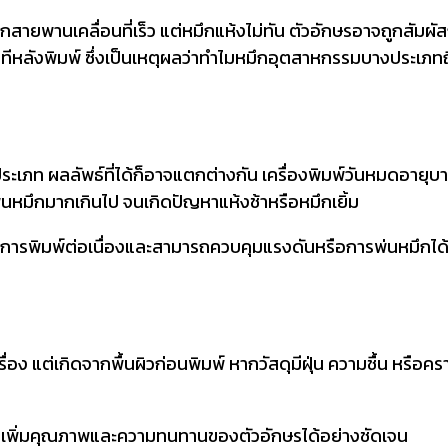
ายพานเคลื่อนที่เร็ว แต่หมึกแห้งไม่ทัน ตัวอักษรอาจถูกสัมผัสก
ด้ทันทีหลังพิมพ์ ซึ่งเป็นเหตุผลว่าทำไมหมึกอุตสาหกรรมบางประเ
ละประเภท ผลลัพธ์ที่ได้ก็อาจแตกต่างกัน เครื่องพิมพ์วันหมดอา
่นหมึกมากเกินไป จนเกิดปัญหาแห้งช้าหรือหมึกเยิ้ม
ับการพิมพ์ต่อเนื่องและสามารถควบคุมแรงดันหรือการพ่นหมึกไ
่อง แต่เกิดจากพื้นผิวก่อนพิมพ์ หากวัสดุมีฝุ่น ความชื้น หรือคร
ช่วยเพิ่มคุณภาพและความทนทานของตัวอักษรได้อย่างชัดเจน