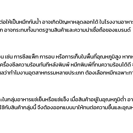
ะสม ต่อให้เป็นหมึกกันน้ำ อาจเกิดปัญหาหลุดลอกได้ ในโรงงานอาหาร
อก อาจกระทบทั้งมาตรฐานสินค้าและความน่าเชื่อถือของแบรนด์
น เช่น การซีลแพ็ก การอบ หรือการเก็บในพื้นที่อุณหภูมิสูง ห
ครื่องซีลความร้อนทันทีหลังพิมพ์ หมึกพิมพ์ที่ทนความร้อนได้ด
หตุผลว่าทำไมงานอุตสาหกรรมหลายประเภท ต้องเลือกหมึกเฉพาะทา
ในกลุ่มอาหารแช่เย็นหรือแช่แข็ง เมื่อสินค้าอยู่ในอุณหภูมิต่ำ
ใช้กับสินค้ากลุ่มนี้ จึงต้องออกแบบมาให้ทนต่อความชื้นและอุณห