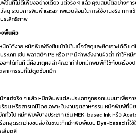
วันที่ไม่ดีเพียงอย่างเดียว แต่จริง ๆ แล้ว คุณสมบัติอย่างการติ
ววัสดุ ระบบการพิมพ์ และสภาพแวดล้อมในการใช้งานจริง หากเข้าใจป
ีประสิทธิภาพ
งพื้นผิว
กได้ง่าย หมึกพิมพ์จึงซึมเข้าไปในเนื้อวัสดุและยึดเกาะได้ดี แ
สดุบางประเภท เช่น พลาสติก PE หรือ PP มีค่าพลังงานผิวต่ำ ทำให
ออกได้ทันที นี่คือเหตุผลสำคัญว่าทำไมหมึกพิมพ์ที่ใช้กับเครื่อ
ตสาหกรรมที่ไม่ดูดซับหมึก
หมึกแต่จริง ๆ แล้ว หมึกพิมพ์แต่ละประเภทถูกออกแบบมาเพื่อกา
ร้อน หรือสารเคมีโดยเฉพาะ ในงานอุตสาหกรรม หมึกพิมพ์ที่นิย
กทั่วไป หมึกพิมพ์บางประเภท เช่น MEK-based Ink หรือ Aceton
ือหลุดระหว่างขนส่ง ในขณะที่หมึกพิมพ์แบบ Dye-based ที่ใช้ใ
เสียดสี