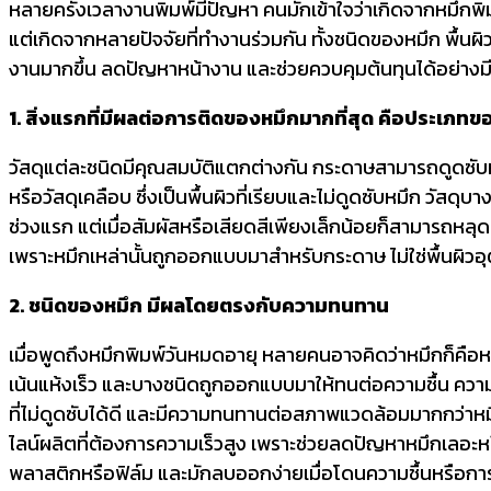
หลายครั้งเวลางานพิมพ์มีปัญหา คนมักเข้าใจว่าเกิดจากหมึกพิมพ์
แต่เกิดจากหลายปัจจัยที่ทำงานร่วมกัน ทั้งชนิดของหมึก พื้นผิ
งานมากขึ้น ลดปัญหาหน้างาน และช่วยควบคุมต้นทุนได้อย่างม
1. สิ่งแรกที่มีผลต่อการติดของหมึกมากที่สุด คือประเภทขอ
วัสดุแต่ละชนิดมีคุณสมบัติแตกต่างกัน กระดาษสามารถดูดซับหมึ
หรือวัสดุเคลือบ ซึ่งเป็นพื้นผิวที่เรียบและไม่ดูดซับหมึก วั
ช่วงแรก แต่เมื่อสัมผัสหรือเสียดสีเพียงเล็กน้อยก็สามารถหลุด
เพราะหมึกเหล่านั้นถูกออกแบบมาสำหรับกระดาษ ไม่ใช่พื้นผิวอุ
2. ชนิดของหมึก มีผลโดยตรงกับความทนทาน
เมื่อพูดถึงหมึกพิมพ์วันหมดอายุ หลายคนอาจคิดว่าหมึกก็คือ
เน้นแห้งเร็ว และบางชนิดถูกออกแบบมาให้ทนต่อความชื้น ความ
ที่ไม่ดูดซับได้ดี และมีความทนทานต่อสภาพแวดล้อมมากกว่าหมึ
ไลน์ผลิตที่ต้องการความเร็วสูง เพราะช่วยลดปัญหาหมึกเลอะหร
พลาสติกหรือฟิล์ม และมักลบออกง่ายเมื่อโดนความชื้นหรือการ