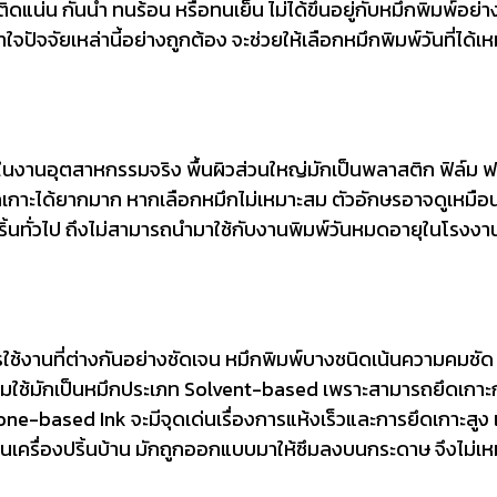
ดแน่น กันน้ำ ทนร้อน หรือทนเย็น ไม่ได้ขึ้นอยู่กับหมึกพิมพ์อย่า
ัจจัยเหล่านี้อย่างถูกต้อง จะช่วยให้เลือกหมึกพิมพ์วันที่ได้เห
ต่ในงานอุตสาหกรรมจริง พื้นผิวส่วนใหญ่มักเป็นพลาสติก ฟิล์ม 
้หมึกเกาะได้ยากมาก หากเลือกหมึกไม่เหมาะสม ตัวอักษรอาจดูเหมือ
งปริ้นทั่วไป ถึงไม่สามารถนำมาใช้กับงานพิมพ์วันหมดอายุในโรงงา
รใช้งานที่ต่างกันอย่างชัดเจน หมึกพิมพ์บางชนิดเน้นความคมชั
มใช้มักเป็นหมึกประเภท Solvent-based เพราะสามารถยึดเกาะกั
e-based Ink จะมีจุดเด่นเรื่องการแห้งเร็วและการยึดเกาะสูง 
นเครื่องปริ้นบ้าน มักถูกออกแบบมาให้ซึมลงบนกระดาษ จึงไม่เห