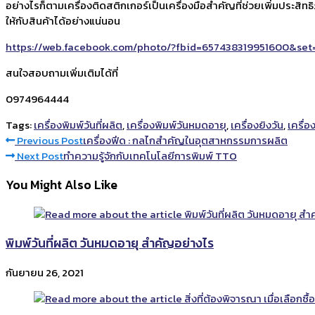
อย่างไรก็ตามเครื่องติดสติกเกอร์เป็นเครื่องมือสำคัญที่ช่วยเพิ่มประส
ให้กับสินค้าได้อย่างแน่นอน
https://web.facebook.com/photo/?fbid=657438319951600&set
สนใจสอบถามเพิ่มเติมได้ที่
0974964444
Tags:
เครื่องพิมพ์วันที่ผลิต
,
เครื่องพิมพ์วันหมดอายุ
,
เครื่องยิงวัน
,
เครื่อง
Read
Previous Post
เครื่องฟีด : กลไกสำคัญในอุตสาหกรรมการผลิต
Next Post
ทำความรู้จักกับเทคโนโลยีการพิมพ์ TTO
more
You Might Also Like
articles
พิมพ์วันที่ผลิต วันหมดอายุ สำคัญอย่างไร
กันยายน 26, 2021