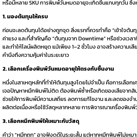
หรือมีหลาย SKU การพิมพ์วันหมดอายุจะเกิดขึ้นแทบทุกวัน ซึ่ง
1. มองต้นทุนให้ครบ
ก่อนจะลดต้นทุนได้อย่างถูกจุด สิ่งแรกที่ควรทำคือ “เข้าใจต้นทุนท
ค่าแรง และที่สำคัญคือ “ต้นทุนจาก Downtime” หรือช่วงเวลาท
และทำให้ไลน์ผลิตหยุด แม้เพียง 1–2 ชั่วโมง อาจสร้างความเสี
คำนึงถึงความคุ้มค่าในระยะยาว
2. เลือกเครื่องพิมพ์วันหมดอายุให้ตรงกับชิ้นงาน
หนึ่งในสาเหตุหลักที่ทำให้ต้นทุนสูงโดยไม่จำเป็น คือการเลือก
เจอปัญหาหมึกพิมพ์ไม่ติด ต้องพิมพ์ซ้ำหรือเกิดของเสียจากสินค
ช่วยให้การพิมพ์มีความเสถียร ลดการแก้ไขงาน และลดของจำนวนชิ
ผลิตต่อเนื่องหรือใช้วัสดุหลากหลาย การพิจารณาเครื่องพิมพ์ว
3. เลือกหมึกพิมพ์ให้เหมาะกับวัสดุ
คำว่า “หมึกถูก” อาจฟังดูดีในระยะสั้น แต่หากหมึกพิมพ์ไม่เหมาะก