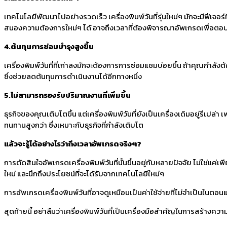
เทคโนโลยีพัฒนาไปอย่างรวดเร็ว เครื่องพิมพ์วันที่รุ่นใหม่ๆ มักจะมีฟีเ
สนองความต้องการใหม่ๆ ได้ อาจถึงเวลาที่ต้องพิจารณาอัพเกรดเพื่อต
4.ต้นทุนการซ่อมบำรุงสูงขึ้น
เครื่องพิมพ์วันที่ที่เก่าลงมักจะต้องการการซ่อมแซมบ่อยขึ้น ถ้าคุณกำลังต
ซึ่งช่วยลดต้นทุนการดำเนินงานได้อีกทางหนึ่ง
5.ไม่สามารถรองรับปริมาณงานที่เพิ่มขึ้น
ธุรกิจของคุณเติบโตขึ้น แต่เครื่องพิมพ์วันที่ยังเป็นเครื่องเดิมอยู่รึเป
ทนทานสูงกว่า ซึ่งเหมาะกับธุรกิจที่กำลังเติบโต
แล้วจะรู้ได้อย่างไรว่าถึงเวลาอัพเกรดจริงๆ
?
การตัดสินใจอัพเกรดเครื่องพิมพ์วันที่นั้นขึ้นอยู่กับหลายปัจจัย ไม่ใช่
ใหม่ และนึกถึงประโยชน์ที่จะได้รับจากเทคโนโลยีใหม่ๆ
การอัพเกรดเครื่องพิมพ์วันที่อาจดูเหมือนเป็นค่าใช้จ่ายที่ไม่จำเป็น
สุดท้ายนี้ อย่าลืมว่าเครื่องพิมพ์วันที่เป็นเครื่องมือสำคัญในการสร้างค