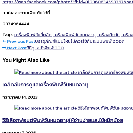
https://web.facebook.com/photo/?fbid=810960634599367&se
สนใจสอบถามเพิ่มเติมได้ที่
0974964444
Tags:
เครื่องพิมพ์วันที่ผลิต
,
เครื่องพิมพ์วันหมดอายุ
,
เครื่องยิงวัน
,
เครื่อง
Read
Previous Post
บรรจุภัณฑ์แบบไหนไม่ควรใช้กับระบบพิมพ์ DOD?
Next Post
วิธีดูแลหัวพิมพ์ TTO
more
You Might Also Like
articles
เคล็ดลับการดูแลเครื่องพิมพ์วันหมดอายุ
กรกฎาคม 14, 2023
วิธีเลือกฟอนต์พิมพ์วันหมดอายุให้อ่านง่ายและใช้หมึกน้อย
กรกฎาคม 7, 2026