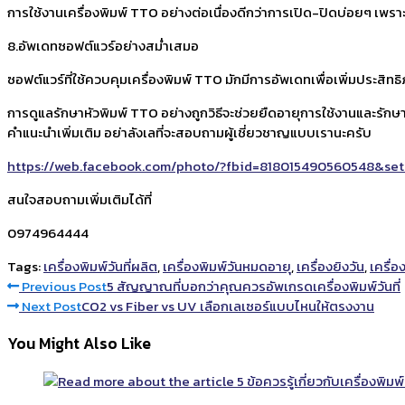
การใช้งานเครื่องพิมพ์ TTO อย่างต่อเนื่องดีกว่าการเปิด-ปิดบ่อยๆ เพร
8.อัพเดทซอฟต์แวร์อย่างสม่ำเสมอ
ซอฟต์แวร์ที่ใช้ควบคุมเครื่องพิมพ์ TTO มักมีการอัพเดทเพื่อเพิ่มประ
การดูแลรักษาหัวพิมพ์ TTO อย่างถูกวิธีจะช่วยยืดอายุการใช้งานและรัก
คำแนะนำเพิ่มเติม อย่าลังเลที่จะสอบถามผู้เชี่ยวชาญแบบเรานะครับ
https://web.facebook.com/photo/?fbid=818015490560548&set
สนใจสอบถามเพิ่มเติมได้ที่
0974964444
Tags:
เครื่องพิมพ์วันที่ผลิต
,
เครื่องพิมพ์วันหมดอายุ
,
เครื่องยิงวัน
,
เครื่อง
Previous Post
5 สัญญาณที่บอกว่าคุณควรอัพเกรดเครื่องพิมพ์วันที่
Next Post
CO2 vs Fiber vs UV เลือกเลเซอร์แบบไหนให้ตรงงาน
You Might Also Like