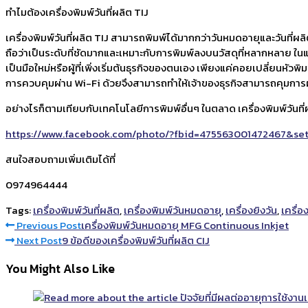
ทำไมต้องเครื่องพิมพ์วันที่ผลิต TIJ
เครื่องพิมพ์วันที่ผลิต TIJ สามารถพิมพ์ได้มากกว่าวันหมดอายุและวันที่ผ
ถือว่าเป็นระดับที่ชัดมากและเหมาะกับการพิมพ์ลงบนวัสดุที่หลากหลาย ในแง
เป็นมือใหม่หรือผู้ที่เพิ่งเริ่มต้นธุรกิจของตนเอง เพียงแค่คอยเปลี่ยนหัว
การควบคุมผ่าน Wi-Fi ด้วยจึงสามารถทำให้เจ้าของธุรกิจสามารถคุมการ
อย่างไรก็ตามเทียบกับเทคโนโลยีการพิมพ์อื่นๆ ในตลาด เครื่องพิมพ์วันที่
https://www.facebook.com/photo/?fbid=475563001472467&se
สนใจสอบถามเพิ่มเติมได้ที่
0974964444
Tags:
เครื่องพิมพ์วันที่ผลิต
,
เครื่องพิมพ์วันหมดอายุ
,
เครื่องยิงวัน
,
เครื่อง
Read
Previous Post
เครื่องพิมพ์วันหมดอายุ MFG Continuous Inkjet
Next Post
9 ข้อดีของเครื่องพิมพ์วันที่ผลิต CIJ
more
You Might Also Like
articles