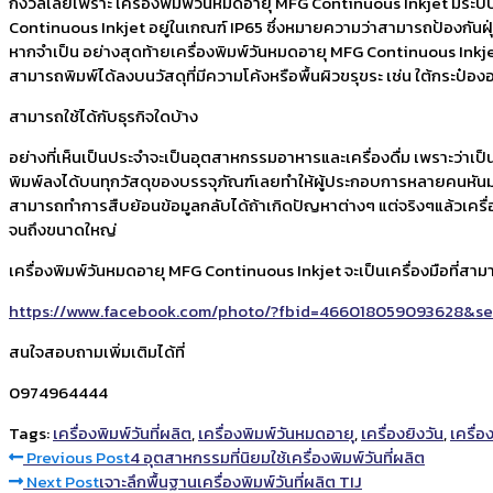
กังวลเลยเพราะ เครื่องพิมพ์วันหมดอายุ MFG Continuous Inkjet มีระบบ 
Continuous Inkjet อยู่ในเกณฑ์ IP65 ซึ่งหมายความว่าสามารถป้องกันฝุ
หากจำเป็น อย่างสุดท้ายเครื่องพิมพ์วันหมดอายุ MFG Continuous Inkje
สามารถพิมพ์ได้ลงบนวัสดุที่มีความโค้งหรือพื้นผิวขรุขระ เช่น ใต้กระป๋องอล
สามารถใช้ได้กับธุรกิจใดบ้าง
อย่างที่เห็นเป็นประจำจะเป็นอุตสาหกรรมอาหารและเครื่องดื่ม เพราะว่าเ
พิมพ์ลงได้บนทุกวัสดุของบรรจุภัณฑ์เลยทำให้ผู้ประกอบการหลายคนหันมาใช
สามารถทำการสืบย้อนข้อมูลกลับได้ถ้าเกิดปัญหาต่างๆ แต่จริงๆแล้วเค
จนถึงขนาดใหญ่
เครื่องพิมพ์วันหมดอายุ MFG Continuous Inkjet จะเป็นเครื่องมือที่สา
https://www.facebook.com/photo/?fbid=466018059093628&se
สนใจสอบถามเพิ่มเติมได้ที่
0974964444
Tags:
เครื่องพิมพ์วันที่ผลิต
,
เครื่องพิมพ์วันหมดอายุ
,
เครื่องยิงวัน
,
เครื่อง
Read
Previous Post
4 อุตสาหกรรมที่นิยมใช้เครื่องพิมพ์วันที่ผลิต
Next Post
เจาะลึกพื้นฐานเครื่องพิมพ์วันที่ผลิต TIJ