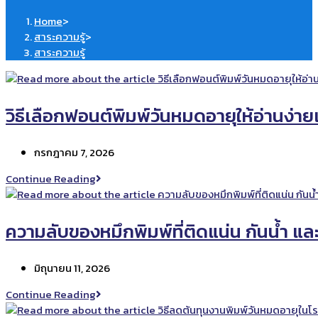
Home
>
สาระความรู้
>
สาระความรู้
วิธีเลือกฟอนต์พิมพ์วันหมดอายุให้อ่านง่าย
Post
กรกฎาคม 7, 2026
published:
วิธี
Continue Reading
เลือก
ฟอนต์
พิมพ์
ความลับของหมึกพิมพ์ที่ติดแน่น กันน้ำ และ
วัน
หมด
Post
มิถุนายน 11, 2026
อายุ
published:
ให้
ความ
Continue Reading
อ่าน
ลับ