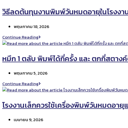
ง่าย
ของ
และ
หมึก
วิธีลดต้นทุนงานพิมพ์วันหมดอายุในโรงงา
ใช้
พิมพ์
หมึก
ที่
น้อย
Post
พฤษภาคม 18, 2026
ติด
published:
แน่น
วิธี
Continue Reading
กัน
ลด
น้ำ
ต้นทุน
และ
งาน
หมึก 1 ตลับ พิมพ์ได้กี่ครั้ง และ ตกกี่สตางค์
ไม่
พิมพ์
เลือน
วัน
Post
พฤษภาคม 5, 2026
หมด
published:
อายุ
หมึก
Continue Reading
ใน
1
โรงงาน
ตลับ
พิมพ์
โรงงานเล็กควรใช้เครื่องพิมพ์วันหมดอาย
ได้
กี่
Post
เมษายน 9, 2026
ครั้ง
published:
และ