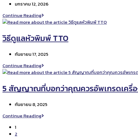
Post
มกราคม 12, 2026
ไหน
published:
CO2
Continue Reading
vs
Fiber
vs
วิธีดูแลหัวพิมพ์ TTO
UV
เลือก
Post
กันยายน 17, 2025
เลเซอร์
published:
แบบ
วิธี
Continue Reading
ไหน
ดูแล
ให้
หัว
ตรง
พิมพ์
5 สัญญาณที่บอกว่าคุณควรอัพเกรดเครื่องพ
งาน
TTO
Post
กันยายน 8, 2025
published:
5
Continue Reading
สัญญาณ
1
ที่
2
บอก