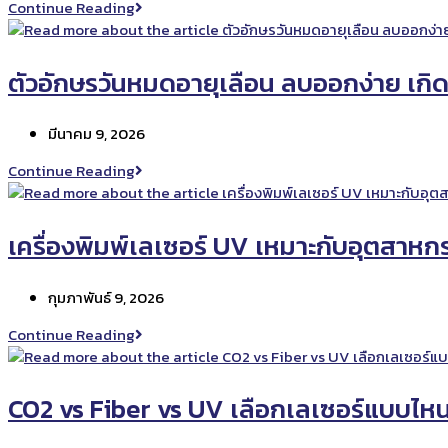
โรงงาน
Continue Reading
ตก
เล็ก
กี่
ควร
สตางค์
ใช้
ตัวอักษรวันหมดอายุเลือน ลบออกง่าย เกิ
ต่อ
เครื่องพิมพ์
ชิ้น
วัน
Post
มีนาคม 9, 2026
หมด
published:
อายุ
ตัว
Continue Reading
แบบ
อักษร
ไหน?
วัน
หมด
เครื่องพิมพ์เลเซอร์ UV เหมาะกับอุตสาห
อายุ
เลือน
Post
กุมภาพันธ์ 9, 2026
ลบ
published:
ออก
เครื่องพิมพ์
Continue Reading
ง่าย
เลเซอร์
เกิด
UV
จาก
เหมาะ
CO2 vs Fiber vs UV เลือกเลเซอร์แบบไห
อะไร?
กับ
อุตสาหกรรม