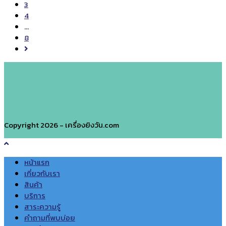
3
ว่า
4
คุณ
…
ควร
8
อัพเกรด
Go
เครื่องพิมพ์
to
วัน
the
ที่
next
page
Copyright 2026 - เครื่องยิงวัน.com
หน้าแรก
เกี่ยวกับเรา
สินค้า
บริการ
สาระความรู้
คำถามที่พบบ่อย