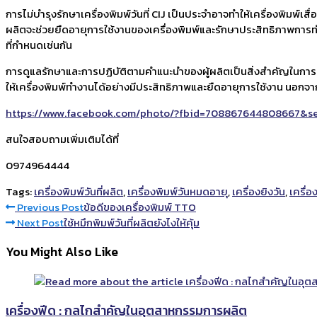
การไม่บำรุงรักษาเครื่องพิมพ์วันที่ CIJ เป็นประจำอาจทำให้เครื่องพิมพ
ผลิตจะช่วยยืดอายุการใช้งานของเครื่องพิมพ์และรักษาประสิทธิภาพการทำงา
ที่กำหนดเช่นกัน
การดูแลรักษาและการปฏิบัติตามคำแนะนำของผู้ผลิตเป็นสิ่งสำคัญในการป
ให้เครื่องพิมพ์ทำงานได้อย่างมีประสิทธิภาพและยืดอายุการใช้งาน นอกจา
https://www.facebook.com/photo/?fbid=708867644808667&se
สนใจสอบถามเพิ่มเติมได้ที่
0974964444
Tags:
เครื่องพิมพ์วันที่ผลิต
,
เครื่องพิมพ์วันหมดอายุ
,
เครื่องยิงวัน
,
เครื่อง
Read
Previous Post
ข้อดีของเครื่องพิมพ์ TTO
Next Post
ใช้หมึกพิมพ์วันที่ผลิตยังไงให้คุ้ม
more
You Might Also Like
articles
เครื่องฟีด : กลไกสำคัญในอุตสาหกรรมการผลิต