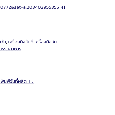
40772&set=a.203402955355141
งวัน
,
เครื่องยิงวันที่ เครื่องยิงวัน
าหกรรมอาหาร