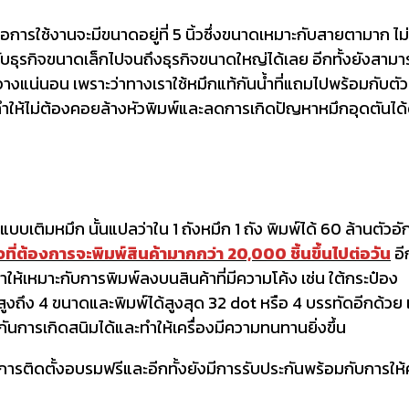
การใช้งานจะมีขนาดอยู่ที่ 5 นิ้วซึ่งขนาดเหมาะกับสายตามาก ไม่
บธุรกิจขนาดเล็กไปจนถึงธุรกิจขนาดใหญ่ได้เลย อีกทั้งยังสามา
างแน่นอน เพราะว่าทางเราใช้หมึกแท้กันน้ำที่แถมไปพร้อมกับตัว
า ทำให้ไม่ต้องคอยล้างหัวพิมพ์และลดการเกิดปัญหาหมึกอุดตันได
แบบเติมหมึก นั้นแปลว่าใน 1 ถังหมึก 1 ถัง พิมพ์ได้ 60 ล้านตัวอั
จที่ต้องการจะพิมพ์สินค้ามากกว่า 20,000 ชิ้นขึ้นไปต่อวัน
อี
ทำให้เหมาะกับการพิมพ์ลงบนสินค้าที่มีความโค้ง เช่น ใต้กระป๋อง
้สูงถึง 4 ขนาดและพิมพ์ได้สูงสุด 32 dot หรือ 4 บรรทัดอีกด้วย
องกันการเกิดสนิมได้และทำให้เครื่องมีความทนทานยิ่งขึ้น
ด้รับการติดตั้งอบรมฟรีและอีกทั้งยังมีการรับประกันพร้อมกับการให