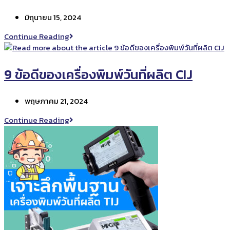
ตัน
Post
มิถุนายน 15, 2024
ใน
published:
เครื่องพิมพ์
การ
Continue Reading
วัน
ทำงาน
ที่
ของ
ผลิต
เครื่องพิมพ์
9 ข้อดีของเครื่องพิมพ์วันที่ผลิต CIJ
วัน
ที่
Post
พฤษภาคม 21, 2024
ผลิต
published:
แบบ
9
Continue Reading
มือ
ข้อดี
ลาก
ของ
เครื่องพิมพ์
วัน
ที่
ผลิต
CIJ