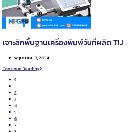
เจาะลึกพื้นฐานเครื่องพิมพ์วันที่ผลิต TIJ
Post
พฤษภาคม 8, 2024
published:
เจาะ
Continue Reading
ลึก
Go
พื้น
to
1
ฐาน
the
2
เครื่องพิมพ์
previous
3
วัน
page
4
ที่
5
ผลิต
6
TIJ
7
Go