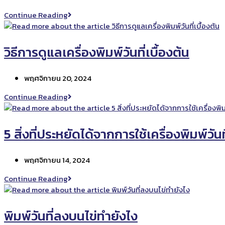
published:
ใช้
เครื่องพิมพ์
Continue Reading
งาน
วัน
เครื่องพิมพ์
ที่
วัน
ผลิต
วิธีการดูแลเครื่องพิมพ์วันที่เบื้องต้น
ที่
TIJ
ผลิต
พิมพ์
Post
พฤศจิกายน 20, 2024
บน
published:
พลาสติก
วิธี
Continue Reading
ได้
การ
ไหม
ดูแล
เครื่องพิมพ์
5 สิ่งที่ประหยัดได้จากการใช้เครื่องพิมพ์วันท
วัน
ที่
Post
พฤศจิกายน 14, 2024
เบื้อง
published:
ต้น
5
Continue Reading
สิ่ง
ที่
ประหยัด
พิมพ์วันที่ลงบนไข่ทำยังไง
ได้