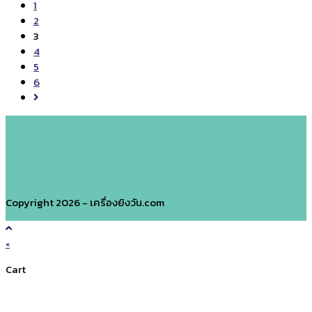
to
1
ระหว่าง
the
2
เครื่อง
previous
3
ยิง
page
4
วัน
5
แบบ
6
มือ
Go
จับ
to
กับ
the
Eco
next
Mini
page
Copyright 2026 - เครื่องยิงวัน.com
×
Cart