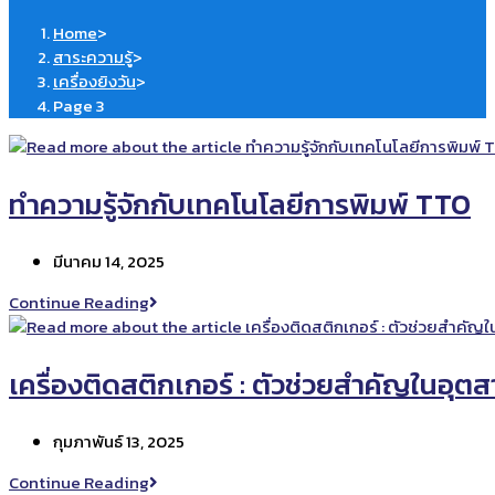
Home
>
สาระความรู้
>
เครื่องยิงวัน
>
Page 3
ทำความรู้จักกับเทคโนโลยีการพิมพ์ TTO
Post
มีนาคม 14, 2025
published:
ทำความ
Continue Reading
รู้จัก
กับ
เทคโนโลยี
เครื่องติดสติกเกอร์ : ตัวช่วยสำคัญในอ
การ
พิมพ์
Post
กุมภาพันธ์ 13, 2025
TTO
published:
เครื่อง
Continue Reading