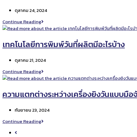
จาก
Post
ตุลาคม 24, 2024
การ
published:
ใช้
พิมพ์
Continue Reading
เครื่องพิมพ์
วัน
วัน
ที่
ที่
ลง
เทคโนโลยีการพิมพ์วันที่ผลิตมีอะไรบ้าง
ผลิต
บน
TIJ
ไข่
Post
ตุลาคม 21, 2024
ทำ
published:
ยัง
เทคโนโลยี
Continue Reading
ไง
การ
พิมพ์
วัน
ความแตกต่างระหว่างเครื่องยิงวันแบบมือจ
ที่
ผลิต
Post
กันยายน 23, 2024
มี
published:
อะไร
ความ
Continue Reading
บ้าง
แตก
Go
ต่าง