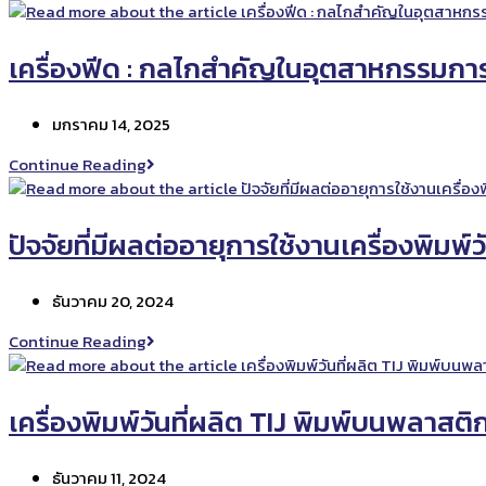
ติด
สติ
ก
เครื่องฟีด : กลไกสำคัญในอุตสาหกรรมกา
เกอร์
:
Post
มกราคม 14, 2025
ตัว
published:
ช่วย
เครื่อง
Continue Reading
สำคัญ
ฟีด
ใน
:
อุตสาหกรรม
กลไก
ปัจจัยที่มีผลต่ออายุการใช้งานเครื่องพิมพ์ว
การ
สำคัญ
ผลิต
ใน
และ
Post
ธันวาคม 20, 2024
อุตสาหกรรม
บรรจุ
published:
การ
ปัจจัย
Continue Reading
ภัณฑ์
ผลิต
ที่
มี
ผล
เครื่องพิมพ์วันที่ผลิต TIJ พิมพ์บนพลาสติ
ต่อ
อายุ
Post
ธันวาคม 11, 2024
การ