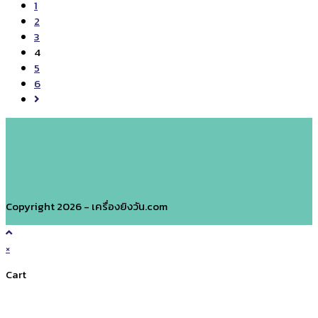
to
1
ฐาน
the
2
เครื่องพิมพ์
previous
3
วัน
page
4
ที่
5
ผลิต
6
TIJ
Go
to
the
next
page
Copyright 2026 - เครื่องยิงวัน.com
×
Cart