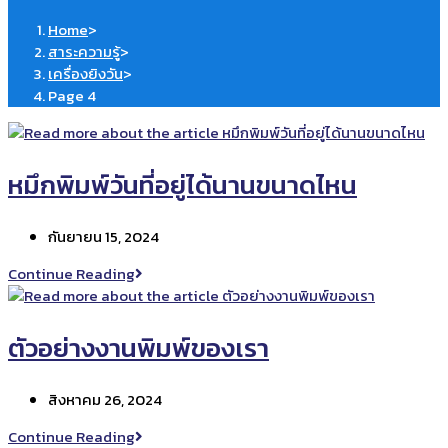
Home
>
สาระความรู้
>
เครื่องยิงวัน
>
Page 4
หมึกพิมพ์วันที่อยู่ได้นานขนาดไหน
Post
กันยายน 15, 2024
published:
หมึก
Continue Reading
พิมพ์
วัน
ที่
ตัวอย่างงานพิมพ์ของเรา
อยู่
ได้
Post
สิงหาคม 26, 2024
นาน
published:
ขนาด
ตัวอย่าง
Continue Reading