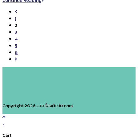
Continue Reading
วิธี
ของ
แก้ไข
Go
เครื่องพิมพ์
to
1
TTO
the
2
previous
3
page
4
5
6
Go
to
the
next
page
Copyright 2026 - เครื่องยิงวัน.com
×
Cart