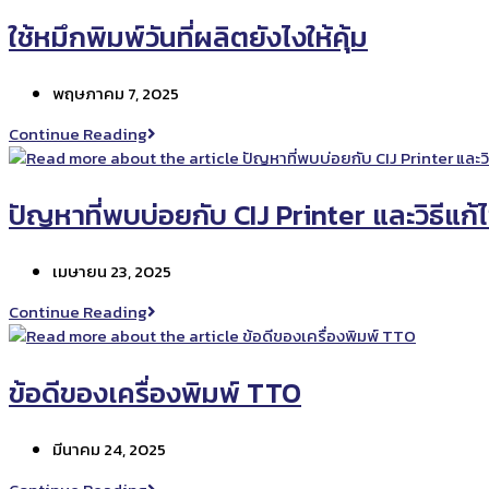
รู้
ก่อน
ใช้หมึกพิมพ์วันที่ผลิตยังไงให้คุ้ม
ซื้อ
เครื่องพิมพ์
Post
พฤษภาคม 7, 2025
TTO
published:
ใช้
Continue Reading
หมึก
พิมพ์
วัน
ปัญหาที่พบบ่อยกับ CIJ Printer และวิธีแก้
ที่
ผลิต
Post
เมษายน 23, 2025
ยัง
published:
ไง
ปัญหา
Continue Reading
ให้
ที่
คุ้ม
พบ
บ่อย
ข้อดีของเครื่องพิมพ์ TTO
กับ
CIJ
Post
มีนาคม 24, 2025
Printer
published:
และ
ข้อดี