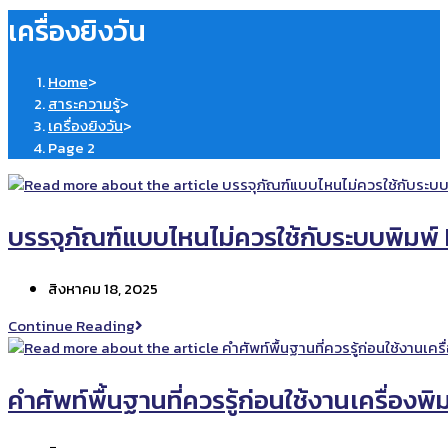
เครื่องยิงวัน
Home
>
สาระความรู้
>
เครื่องยิงวัน
>
Page 2
บรรจุภัณฑ์แบบไหนไม่ควรใช้กับระบบพิมพ
Post
สิงหาคม 18, 2025
published:
บรรจุ
Continue Reading
ภัณฑ์
แบบ
ไหน
คำศัพท์พื้นฐานที่ควรรู้ก่อนใช้งานเครื่องพ
ไม่
ควร