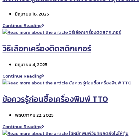
DOD
พิมพ์
ให้
จาก
Post
มิถุนายน 16, 2025
ประหยัด
ภายนอก
published:
หมึก
สิ่ง
Continue Reading
ที่
ควร
ดูแล
วิธีเลือกเครื่องติดสติกเกอร์
ให้
เครื่อง
Post
มิถุนายน 4, 2025
เลเซอร์
published:
ที่
วิธี
Continue Reading
อายุ
เลือก
ที่
เครื่อง
ยืนนาน
ติด
ข้อควรรู้ก่อนซื้อเครื่องพิมพ์ TTO
สติ
ก
Post
พฤษภาคม 22, 2025
เกอร์
published:
ข้อ
Continue Reading
ควร