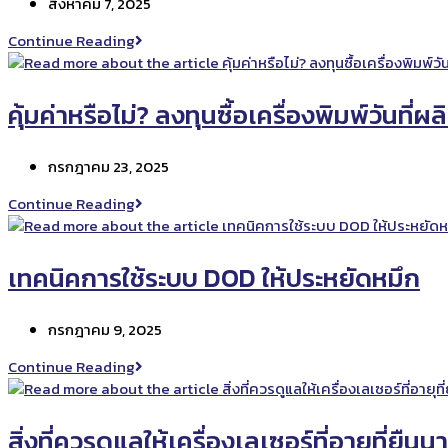
Post
สิงหาคม 7, 2025
ใช้
published:
กับ
คำ
Continue Reading
ระบบ
ศัพท์
พิมพ์
พื้น
DOD?
ฐาน
คุ้มค่าหรือไม่? ลงทุนซื้อเครื่องพิมพ์วันท
ที่
ควร
Post
กรกฎาคม 23, 2025
รู้
published:
ก่อน
คุ้ม
Continue Reading
ใช้
ค่า
งาน
หรือ
เครื่องพิมพ์
ไม่?
เทคนิคการใช้ระบบ DOD ให้ประหยัดหมึก
TTO
ลงทุน
ซื้อ
Post
กรกฎาคม 9, 2025
เครื่องพิมพ์
published:
วัน
เทคนิค
Continue Reading
ที่
การ
ผลิต
ใช้
VS
ระบบ
สิ่งที่ควรดูแลให้เครื่องเลเซอร์ที่อายุที่ยืนน
จ้าง