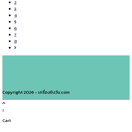
อายุ
the
2
วัน
ได้
previous
3
ที่
page
4
5
6
7
8
Go
to
the
next
page
Copyright 2026 - เครื่องยิงวัน.com
×
Cart