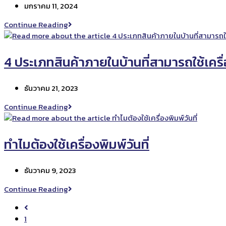
Post
มกราคม 11, 2024
วัน
published:
ที่
ต้นทุน
Continue Reading
เลอะ
การ
มือ
ผลิต
ระ
4 ประเภทสินค้าภายในบ้านที่สามารถใช้เครื
หว่าง
สติ
Post
ธันวาคม 21, 2023
ก
published:
เกอร์
4
Continue Reading
กับ
ประเภท
หมึก
สินค้า
พิมพ์
ภายใน
ทำไมต้องใช้เครื่องพิมพ์วันที่
ต่าง
บ้าน
กัน
ที่
ยัง
Post
ธันวาคม 9, 2023
สามารถ
ไง
published:
ใช้
ทำไม
Continue Reading
เครื่องพิมพ์
ต้อง
วัน
Go
ใช้
หมด
to
1
เครื่องพิมพ์